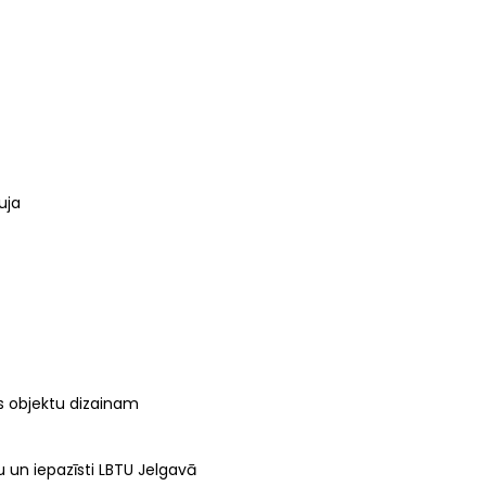
uja
es objektu dizainam
u un iepazīsti LBTU Jelgavā