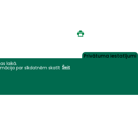
Privātuma iestatījumi
as laikā.
ormācija par sīkdatnēm skatīt
Šeit