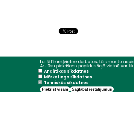
Pagination
Lai šī tīmekļvietne darbotos, tā izmanto nepie
Ar Jūsu piekrišanu papildus šajā vietnē var t
Analītikas sīkdatnes
Mārketinga sīkdatnes
Tehniskās sīkdatnes
Piekrist visām
Saglabāt iestatījumus
Jelgava
+13.9°C