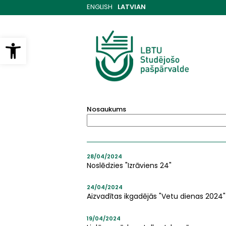
Pārlekt
ENGLISH
LATVIAN
uz
galveno
saturu
Open toolbar
Nosaukums
28/04/2024
Noslēdzies "Izrāviens 24"
24/04/2024
Aizvadītas ikgadējās "Vetu dienas 2024"
19/04/2024