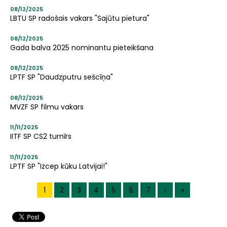
08/12/2025
LBTU SP radošais vakars "Sajūtu pietura"
08/12/2025
Gada balva 2025 nominantu pieteikšana
08/12/2025
LPTF SP "Daudzputru sešcīņa"
08/12/2025
MVZF SP filmu vakars
11/11/2025
IITF SP CS2 turnīrs
11/11/2025
LPTF SP "Izcep kūku Latvijai!"
Pagination
Current
1
Lapa
2
Lapa
3
Lapa
4
Lapa
5
Lapa
6
Lapa
7
Next
›
Last
»
page
page
page