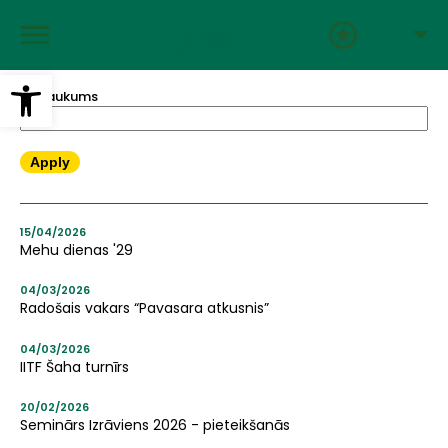
Pārlekt
uz
LAT
galveno
saturu
Open toolbar
Nosaukums
15/04/2026
Mehu dienas '29
04/03/2026
Radošais vakars “Pavasara atkusnis”
04/03/2026
IITF Šaha turnīrs
20/02/2026
Seminārs Izrāviens 2026 - pieteikšanās