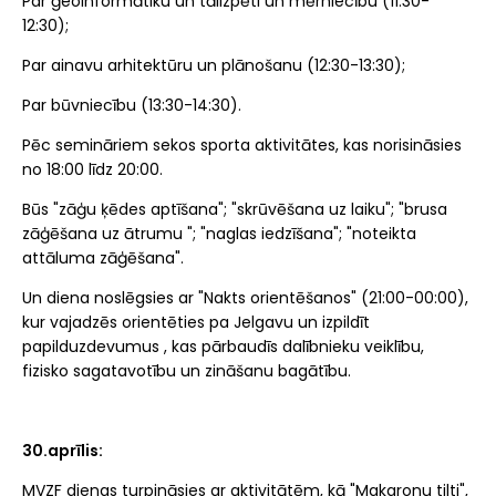
Par ģeoinformātiku un tālizpēti un mērniecību (11:30-
12:30);
Par ainavu arhitektūru un plānošanu (12:30-13:30);
Par būvniecību (13:30-14:30).
Pēc semināriem sekos sporta aktivitātes, kas norisināsies
no 18:00 līdz 20:00.
Būs "zāģu ķēdes aptīšana"; "skrūvēšana uz laiku"; "brusa
zāģēšana uz ātrumu "; "naglas iedzīšana"; "noteikta
attāluma zāģēšana".
Un diena noslēgsies ar "Nakts orientēšanos" (21:00-00:00),
kur vajadzēs orientēties pa Jelgavu un izpildīt
papilduzdevumus , kas pārbaudīs dalībnieku veiklību,
fizisko sagatavotību un zināšanu bagātību.
30.aprīlis:
MVZF dienas turpināsies ar aktivitātēm, kā "Makaronu tilti",