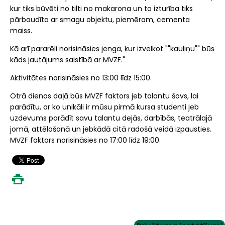
kur tiks būvēti no tilti no makarona un to izturība tiks
pārbaudīta ar smagu objektu, piemēram, cementa
maiss.
Kā arī pararēli norisināsies jenga, kur izvelkot ""kauliņu"" būs
kāds jautājums saistībā ar MVZF."
Aktivitātes norisināsies no 13:00 līdz 15:00.
Otrā dienas daļā būs MVZF faktors jeb talantu šovs, lai
parādītu, ar ko unikāli ir mūsu pirmā kursa studenti jeb
uzdevums parādīt savu talantu dejās, darbībās, teatrālajā
jomā, attēlošanā un jebkādā citā radošā veidā izpausties.
MVZF faktors norisināsies no 17:00 līdz 19:00.