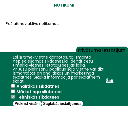
NOTIKUMI
Pašlaik nav aktīvu notikumu...
Privātuma iestatījumi
Lai šī tīmekļvietne darbotos, tā izmanto
nepieciešamās sīkdatnes,lai identificētu
tīmekļa vietnes lietotāju sesijas laikā.
Ar Jūsu piekrišanu papildus šajā vietnē var tikt
izmantotas arī analītiskās un mārketinga
sīkdatnes. Sīkāka informācija par sīkdatnēm
skatīt
Šeit
Analītikas sīkdatnes
Jelgava
+17.3°C
Mārketinga sīkdatnes
Tehniskās sīkdatnes
2026 © LBTU SP
Privātuma politika
Piekrist visām
Saglabāt iestatījumus