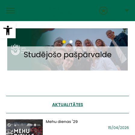
Pārlekt
uz
LAT
galveno
saturu
Open toolbar
Fakultātes Studējošo
Studējošo pašpārvalde
pašpārvaldes
AKTUALITĀTES
Mehu dienas '29
15/04/2026