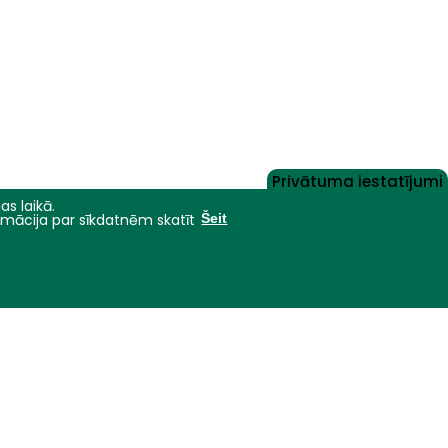
Privātuma iestatījumi
as laikā.
ormācija par sīkdatnēm skatīt
Šeit