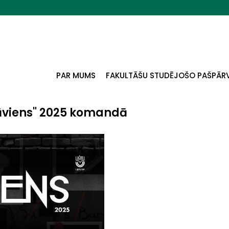
PAR MUMS
FAKULTĀŠU STUDĒJOŠO PAŠPĀR
rāviens" 2025 komandā