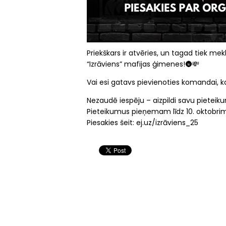
Priekškars ir atvēries, un tagad tiek mek
“Izrāviens” mafijas ģimenes!🌚💸
Vai esi gatavs pievienoties komandai, k
Nezaudē iespēju – aizpildi savu pieteik
Pieteikumus pieņemam līdz 10. oktobrim
Piesakies šeit: ej.uz/izrāviens_25