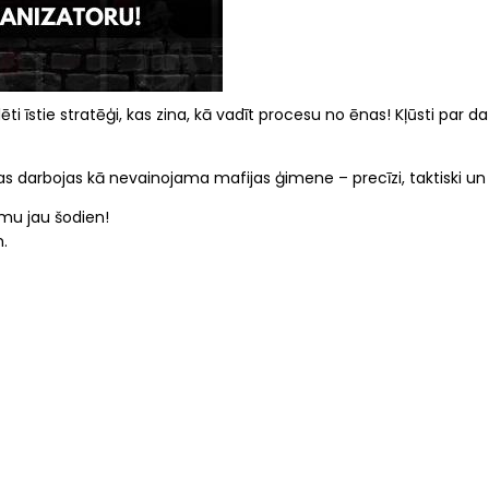
lēti īstie stratēģi, kas zina, kā vadīt procesu no ēnas! Kļūsti par
as darbojas kā nevainojama mafijas ģimene – precīzi, taktiski un
umu jau šodien!
.