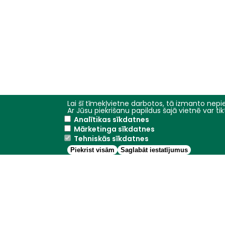
Lai šī tīmekļvietne darbotos, tā izmanto nepie
Ar Jūsu piekrišanu papildus šajā vietnē var t
Analītikas sīkdatnes
Mārketinga sīkdatnes
Tehniskās sīkdatnes
Piekrist visām
Saglabāt iestatījumus