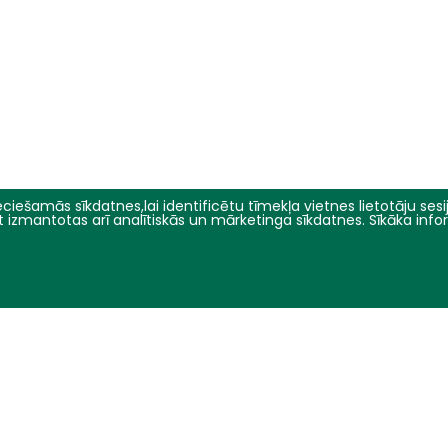
ciešamās sīkdatnes,lai identificētu tīmekļa vietnes lietotāju sesij
ikt izmantotas arī analītiskās un mārketinga sīkdatnes. Sīkāka inf
2026 © LBTU SP