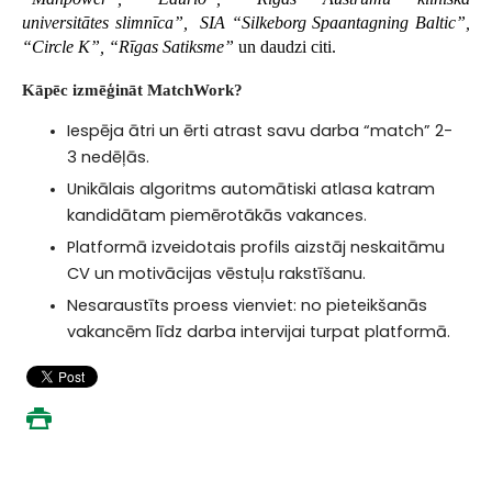
universitātes slimnīca”, SIA “Silkeborg Spaantagning Baltic”,
“Circle K”, “Rīgas Satiksme”
un daudzi citi.
Kāpēc izmēģināt MatchWork?
Iespēja ātri un ērti atrast savu darba “match” 2-
3 nedēļās.
Unikālais algoritms automātiski atlasa katram 
kandidātam piemērotākās vakances.
Platformā izveidotais profils aizstāj neskaitāmu 
CV un motivācijas vēstuļu rakstīšanu.
Nesaraustīts proess vienviet: no pieteikšanās 
vakancēm līdz darba intervijai turpat platformā.