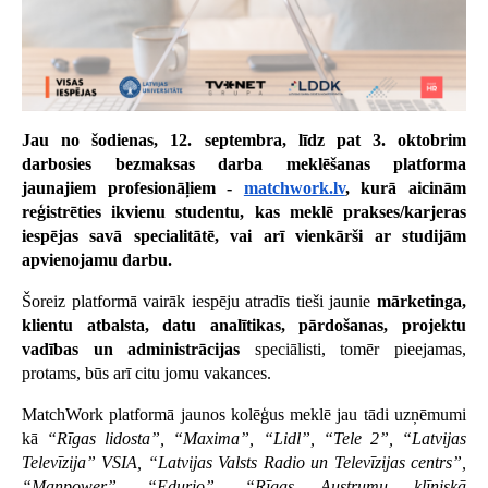
Jau no šodienas, 12. septembra, līdz pat 3. oktobrim
darbosies bezmaksas darba meklēšanas platforma
jaunajiem profesionāļiem -
matchwork.lv
, kurā aicinām
reģistrēties ikvienu studentu, kas meklē prakses/karjeras
iespējas savā specialitātē, vai arī vienkārši ar studijām
apvienojamu darbu.
Šoreiz platformā vairāk iespēju atradīs tieši jaunie
mārketinga,
klientu atbalsta, datu analītikas, pārdošanas, projektu
vadības un administrācijas
speciālisti, tomēr pieejamas,
protams, būs arī citu jomu vakances.
MatchWork platformā jaunos kolēģus meklē jau tādi uzņēmumi
kā
“Rīgas lidosta”, “Maxima”, “Lidl”, “Tele 2”, “Latvijas
Televīzija” VSIA, “Latvijas Valsts Radio un Televīzijas centrs”,
“Manpower”, “Edurio”, “Rīgas Austrumu klīniskā