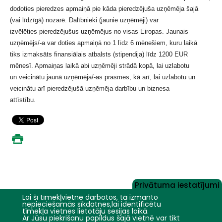
dodoties pieredzes apmaiņā pie kāda pieredzējuša uzņēmēja šajā
(vai līdzīgā) nozarē. Dalībnieki (jaunie uzņēmēji) var
izvēlēties pieredzējušus uzņēmējus no visas Eiropas. Jaunais
uzņēmējs/-a var doties apmaiņā no 1 līdz 6 mēnešiem, kuru laikā
tiks izmaksāts finansiālais atbalsts (stipendija) līdz 1200 EUR
mēnesī. Apmaiņas laikā abi uzņēmēji strādā kopā, lai uzlabotu
un veicinātu jaunā uzņēmēja/-as prasmes, kā arī, lai uzlabotu un
veicinātu arī pieredzējušā uzņēmēja darbību un biznesa
attīstību.
Privātuma iestatījumi
Lai šī tīmekļvietne darbotos, tā izmanto
nepieciešamās sīkdatnes,lai identificētu
tīmekļa vietnes lietotāju sesijas laikā.
Ar Jūsu piekrišanu papildus šajā vietnē var tikt