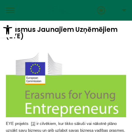
Pārlekt
uz
LAT
galveno
saturu
Open toolbar
Erasmus Jaunajiem Uzņēmējiem
(EYE)
EYE projekts [
1
] ir cilvēkiem, kur tikko sākuši vai nākotnē plāno
uzsākt savu biznesu un grib uzlabot savas biznesa vadības prasmes,