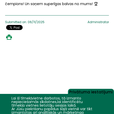
čempions! Un saņem superīgas balvas no mums! 🏆
Submitted on: 06/11/2025
Administrator
Privātuma iestatījumi
Lai šī tīmekļvietne darbotos, tā izmanto
nepieciešamās sīkdatnes,lai identificētu
tīmekļa vietnes lietotāju sesijas laikā.
Ar Jūsu piekrišanu papildus šajā vietnē var tikt
izmantotas arī analītiskās un mārketinga