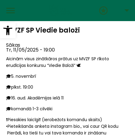
Pārlekt
uz
LAT
galveno
saturu
Open toolbar
MVZF SP Viedie baloži
Sākas
Tr, 11/05/2025 - 19:00
Aicinām visus zinātkāros prātus uz MVZF SP rīkoto
erudīcijas konkursu “Viedie Baloži” 🕊️
🎓5. novembrī
🎓plkst. 19:00
🎓16. aud. Akadēmijas ielā 11
🎓komandā 1-3 cilvēki
❗️Piesakies laicīgi❗️ (ierobežots komandu skaits)
•Pieteikšanās anketa instagram bio., vai caur QR kodu
Pierādi, ka tieši tu vai tava komanda ir zināšanu